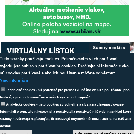
Súbory cookies
Tieto stránky používajú cookies. Pokračovaním v ich používaní
vyjadrujete súhlas s používaním cookies. Prečítajte si informácie ako
sú cookies používané a ako ich používanie môžete odmietnuť.
Viac informácií
Dáta sú garantované dopravcami
Výsledky neobsahujú dáta
zahraničných prepravcov.
Technické cookies - sú potrebné pre prevádzku nášho webu a používanie jeho
Copyright ©
TransData s.r.o.
funkcií, a preto ich nemožno v našich systémoch vypnúť.
All right reserved |
(ochrana osobných údajov)
Analytické cookies - tieto cookies sú voliteľné a slúžia na zhromažďovanie
informácií o tom, ako návštevníci a používatelia používajú náš web, napríklad ktoré
stránky navštevujú najčastejšie, či dostávajú chybové hlásenia a ako sa na náš web
dostali.