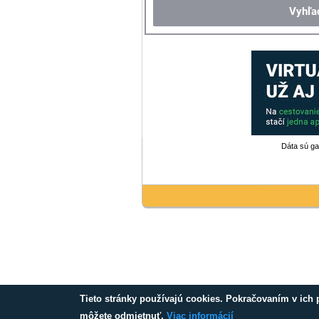
Dáta sú g
Tieto stránky používajú cookies. Pokračovaním v ich 
môžete odmietnuť.
Viac informácií