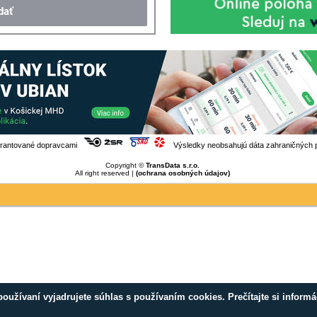
arantované dopravcami
Výsledky neobsahujú dáta zahraničných 
Copyright ©
TransData s.r.o.
All right reserved |
(ochrana osobných údajov)
používaní vyjadrujete súhlas s používaním cookies. Prečítajte si inform