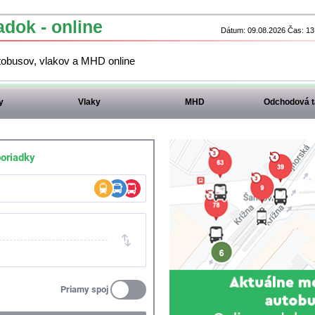
adok - online
Dátum: 09.08.2026 Čas: 13:
utobusov, vlakov a MHD online
y
Vlaky
MHD
Odchodová t